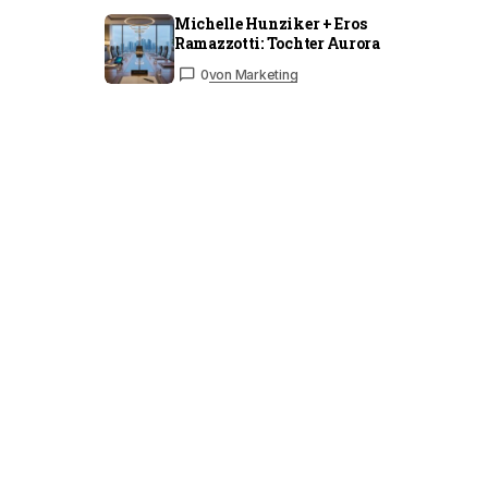
Michelle Hunziker + Eros
Ramazzotti: Tochter Aurora
0
von Marketing