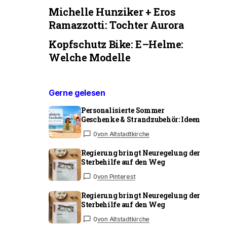
Michelle Hunziker + Eros
Ramazzotti: Tochter Aurora
Kopfschutz Bike: E–Helme:
Welche Modelle
Gerne gelesen
Personalisierte Sommer
Geschenke & Strandzubehör: Ideen
0
von Altstadtkirche
Regierung bringt Neuregelung der
Sterbehilfe auf den Weg
0
von Pinterest
Regierung bringt Neuregelung der
Sterbehilfe auf den Weg
0
von Altstadtkirche