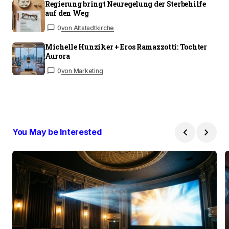
Regierung bringt Neuregelung der Sterbehilfe
auf den Weg
0
von Altstadtkirche
Michelle Hunziker + Eros Ramazzotti: Tochter
Aurora
0
von Marketing
You May be Interested