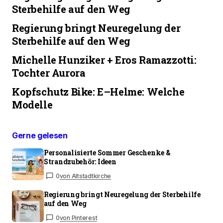
ihr volles Potenzial entfalten und der historische
Sterbehilfe auf den Weg
Markt in goldenem Glanz erstrahlt. Vergessen
Regierung bringt Neuregelung der
Sie auch nicht die liebevoll dekorierten Stände
Sterbehilfe auf den Weg
des Kunsthandwerker-Marktes auf dem
Schillerplatz, deren traditionelle
Michelle Hunziker + Eros Ramazzotti:
Handwerkskunst einen authentischen Einblick in
Tochter Aurora
die schwäbische Weihnachtstradition bietet. Für
einen Schnappschuss aus der Vogelperspektive
Kopfschutz Bike: E–Helme: Welche
lohnt sich der Aufstieg auf den Turm der
Modelle
Stiftskirche, von wo aus Sie den gesamten
Weihnachtsmarkt mit seiner einzigartigen
Gerne gelesen
Atmosphäre einfangen können.
TAGGED:AdventszeitEvents StuttgartGlühwein
Personalisierte Sommer Geschenke &
Strandzubehör: Ideen
StuttgartStuttgart
WeihnachtenWeihnachtsbeleuchtungWeihnachtsma
0
von Altstadtkirche
StuttgartWeihnachtsmarkt
Regierung bringt Neuregelung der Sterbehilfe
TippsWeihnachtsmärkte Baden-
auf den Weg
WürttembergWeihnachtsstimmungWinterzauber
0
von Pinterest