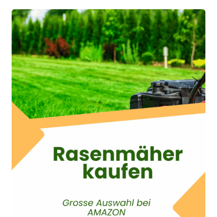
26. September 2025 at 11:32
[…] Die Gassen der Stadt sind wie ein Labyrinth,
das zu verborgenen Schätzen führt. Ein Highlight
ist der Damenhof, ein stiller Ort, der mit seiner
Atmosphäre verzaubert. „Hier verirrt sich selbst
Google Maps“, sagt ein Lokalreporter über das
Weberviertel. […]
Augsburg: Fuggerstadt mit Tradition
5. Oktober 2025 at 17:29
[…] Der Stuttgarter Weihnachtsmarkt
verwandelt die Innenstadt jedes Jahr in ein
glitzerndes Lichtermeer, das zahllose perfekte
Fotomotive bietet. Ein absolutes Highlight für
Instagrammer ist der prachtvolle Lichterdom
auf dem Schlossplatz, dessen funkelnde