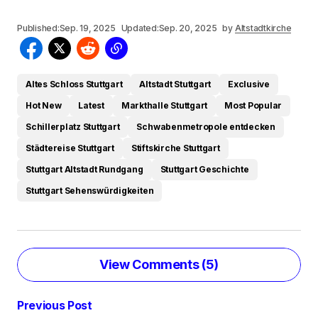
Published:
Sep. 19, 2025
Updated:
Sep. 20, 2025
by
Altstadtkirche
Altes Schloss Stuttgart
Altstadt Stuttgart
Exclusive
Hot New
Latest
Markthalle Stuttgart
Most Popular
Schillerplatz Stuttgart
Schwabenmetropole entdecken
Städtereise Stuttgart
Stiftskirche Stuttgart
Stuttgart Altstadt Rundgang
Stuttgart Geschichte
Stuttgart Sehenswürdigkeiten
View Comments (5)
[…] Cannstatt, ein Stadtteil mit gemischter
Previous Post
Kriminalstatistik Stuttgarts, stand im Mittelpunkt