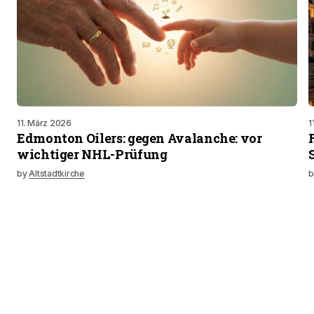
11. März 2026
1
Edmonton Oilers: gegen Avalanche: vor
wichtiger NHL-Prüfung
by
Altstadtkirche
b