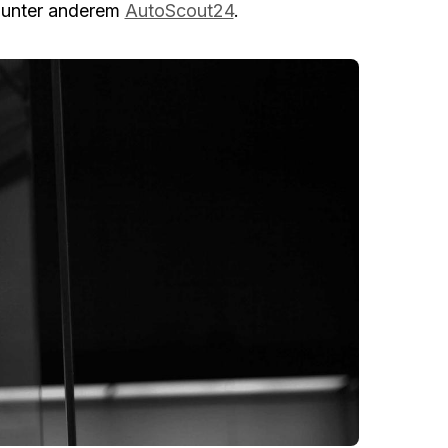
t unter anderem
AutoScout24
.