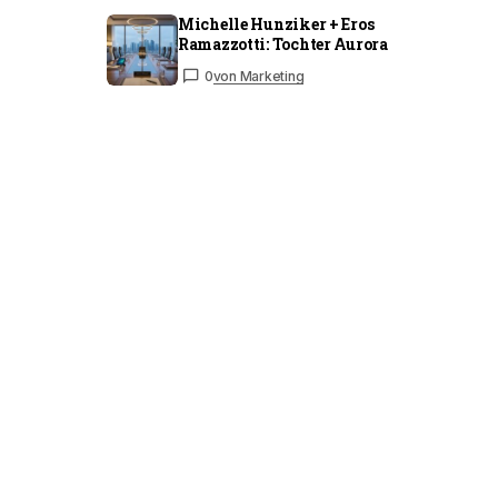
Michelle Hunziker + Eros
Ramazzotti: Tochter Aurora
0
von Marketing