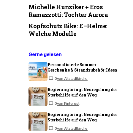
Michelle Hunziker + Eros
Ramazzotti: Tochter Aurora
Kopfschutz Bike: E–Helme:
Welche Modelle
Gerne gelesen
Personalisierte Sommer
Geschenke & Strandzubehör: Ideen
0
von Altstadtkirche
Regierung bringt Neuregelung der
Sterbehilfe auf den Weg
0
von Pinterest
Regierung bringt Neuregelung der
Sterbehilfe auf den Weg
0
von Altstadtkirche