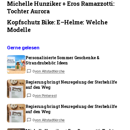
Michelle Hunziker + Eros Ramazzotti:
Tochter Aurora
Kopfschutz Bike: E–Helme: Welche
Modelle
Gerne gelesen
Personalisierte Sommer Geschenke &
Strandzubehör: Ideen
0
von Altstadtkirche
Regierung bringt Neuregelung der Sterbehilfe
auf den Weg
0
von Pinterest
Regierung bringt Neuregelung der Sterbehilfe
auf den Weg
0
von Altstadtkirche