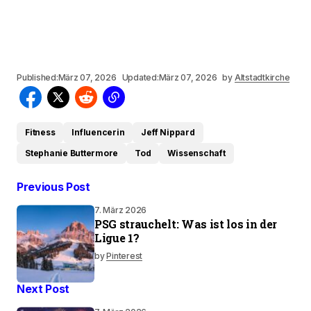
Published:
März 07, 2026
Updated:
März 07, 2026
by
Altstadtkirche
Fitness
Influencerin
Jeff Nippard
Stephanie Buttermore
Tod
Wissenschaft
Previous Post
7. März 2026
PSG strauchelt: Was ist los in der
Ligue 1?
by
Pinterest
Next Post