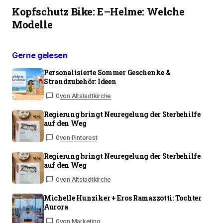
Kopfschutz Bike: E–Helme: Welche
Modelle
Gerne gelesen
Personalisierte Sommer Geschenke &
Strandzubehör: Ideen
0
von Altstadtkirche
Regierung bringt Neuregelung der Sterbehilfe
auf den Weg
0
von Pinterest
Regierung bringt Neuregelung der Sterbehilfe
auf den Weg
0
von Altstadtkirche
Michelle Hunziker + Eros Ramazzotti: Tochter
Aurora
0
von Marketing