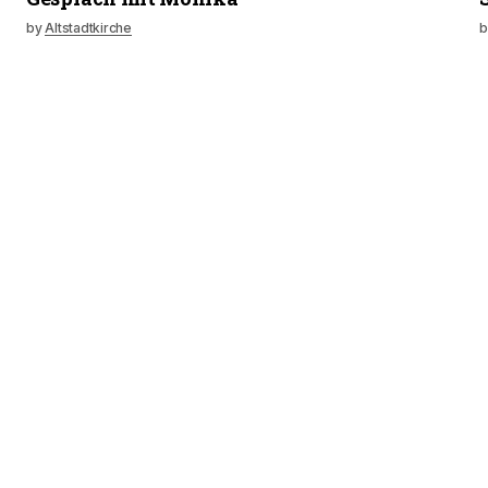
by
Altstadtkirche
b