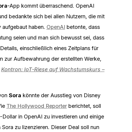
ora
-App kommt überraschend. OpenAI
und bedankte sich bei allen Nutzern, die mit
ty aufgebaut haben.
OpenAI
betonte, dass
eutung seien und man sich bewusst sei, dass
etails, einschließlich eines Zeitplans für
n zur Aufbewahrung der erstellten Werke,
:
Kontron: IoT-Riese auf Wachstumskurs –
 von
Sora
könnte der Ausstieg von Disney
Wie
The Hollywood Reporter
berichtet, soll
-Dollar in OpenAI zu investieren und einige
Sora zu lizenzieren. Dieser Deal soll nun