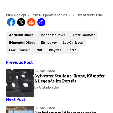
Published:
Apr. 29, 2026
Updated:
Apr. 29, 2026
by
Altstadtkirche
Anaheim Ducks
Connor McDavid
Cutter Gauthier
Edmonton Oilers
Eishockey
Leo Carlsson
Leon Draisaitl
NHL
Playoffs
Sport
Previous Post
29. April 2026
Sylvester Stallone: Ikone, Kämpfer
& Legende im Porträt
by
Altstadtkirche
Next Post
29. April 2026
Optimierung: Wie immer mehr