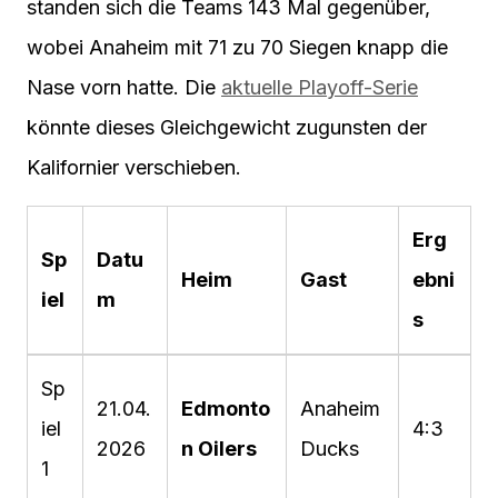
standen sich die Teams 143 Mal gegenüber,
wobei Anaheim mit 71 zu 70 Siegen knapp die
Nase vorn hatte. Die
aktuelle Playoff-Serie
könnte dieses Gleichgewicht zugunsten der
Kalifornier verschieben.
Erg
Sp
Datu
Heim
Gast
ebni
iel
m
s
Sp
21.04.
Edmonto
Anaheim
iel
4:3
2026
n Oilers
Ducks
1