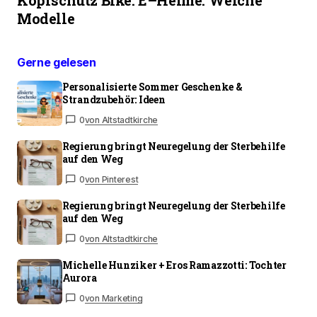
Kopfschutz Bike: E–Helme: Welche
Modelle
Gerne gelesen
Personalisierte Sommer Geschenke &
Strandzubehör: Ideen
0
von Altstadtkirche
Regierung bringt Neuregelung der Sterbehilfe
auf den Weg
0
von Pinterest
Regierung bringt Neuregelung der Sterbehilfe
auf den Weg
0
von Altstadtkirche
Michelle Hunziker + Eros Ramazzotti: Tochter
Aurora
0
von Marketing