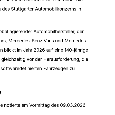
IN: DE0007100000) gehört zu den
en im deutschen Leitindex DAX. Am
RA-Handel bei rund 53,87 Euro, was einem
 und Interessierte stellt sich daher die
 des Stuttgarter Automobilkonzerns in
bal agierender Automobilhersteller, der
Cars, Mercedes-Benz Vans und Mercedes-
 blickt im Jahr 2026 auf eine 140-jährige