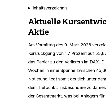
Vorjahresniveau und einem deutlic
Analystenmeinungen:
Die Kurszie
durchschnittliche Kursziel deutet j
Produktoffensive:
Über 40 neue M
kommen, um das Wachstum anzuku
Aktienrückkauf:
Ein Aktienrückka
Volumen von bis zu 1,7 Mrd. Euro l
Inhaltsverzeichnis
Aktuelle Kursentwi
Aktie
Am Vormittag des 9. März 2026 verzei