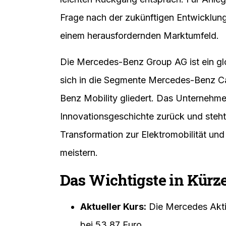
Die
Mercedes Aktie
(WKN: 710000, IS
wichtigsten und meistgehandelten Wert
09.03.2026 notierte das Papier im XET
leichten Rückgang entsprach. Für Anleger
Frage nach der zukünftigen Entwicklung
einem herausfordernden Marktumfeld.
Die Mercedes-Benz Group AG ist ein glo
sich in die Segmente Mercedes-Benz 
Benz Mobility gliedert. Das Unternehmen