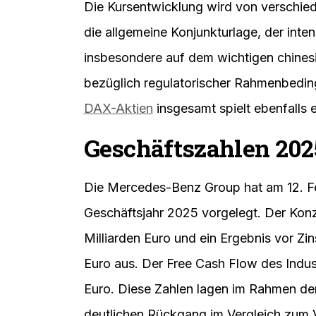
Kursrückgang von 1,7 Prozent auf 53,
das Papier zu den Verlierern im DAX. Di
Wochen in einer Spanne zwischen 45,60 
Notierung liegt somit deutlich unter d
dem Tiefpunkt. Insbesondere zu Jahresb
der Gesamtmarkt, was bei Anlegern für 
Die Kursentwicklung wird von verschie
die allgemeine Konjunkturlage, der int
insbesondere auf dem wichtigen chines
bezüglich regulatorischer Rahmenbedin
DAX-Aktien
insgesamt spielt ebenfalls e