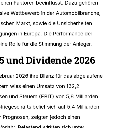
87 Euro im XETRA-Handel. Damit gehörte
e Aktie bewegte sich in den letzten 52
Euro und 63,17 Euro. Die aktuelle
em 52-Wochen-Hoch, aber auch klar über
eginn zeigte sich die Aktie schwächer als
Vorsicht sorgte.
denen Faktoren beeinflusst. Dazu gehören
ensive Wettbewerb in der Automobilbranche,
ischen Markt, sowie die Unsicherheiten
gungen in Europa. Die Performance der
ine Rolle für die Stimmung der Anleger.