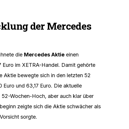
h steigenden EBIT.
le der Analysten sind gemischt, das
edoch auf Aufwärtspotenzial hin.
odelle sollen bis 2027 auf den Markt
rbeln.
ufprogramm mit einem verbleibenden
äuft noch in 2026.
cklung der Mercedes
chnete die
Mercedes Aktie
einen