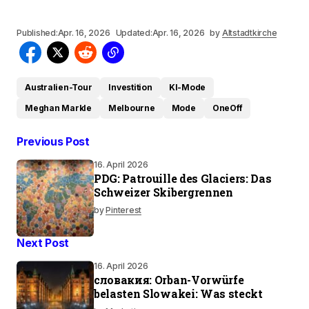
Published:
Apr. 16, 2026
Updated:
Apr. 16, 2026
by
Altstadtkirche
Australien-Tour
Investition
KI-Mode
Meghan Markle
Melbourne
Mode
OneOff
Previous Post
16. April 2026
PDG: Patrouille des Glaciers: Das
Schweizer Skibergrennen
by
Pinterest
Next Post
16. April 2026
словакия: Orban-Vorwürfe
belasten Slowakei: Was steckt