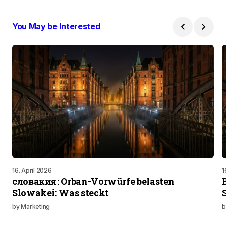
You May be Interested
16. April 2026
1
словакия: Orban-Vorwürfe belasten
Slowakei: Was steckt
by
Marketing
b