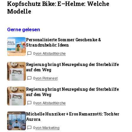
Kopfschutz Bike: E–Helme: Welche
Modelle
Gerne gelesen
Personalisierte Sommer Geschenke &
Strandzubehör: Ideen
0
von Altstadtkirche
Regierung bringt Neuregelung der Sterbehilfe
auf den Weg
0
von Pinterest
Regierung bringt Neuregelung der Sterbehilfe
auf den Weg
0
von Altstadtkirche
Michelle Hunziker + Eros Ramazzotti: Tochter
Aurora
0
von Marketing