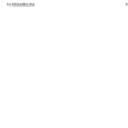
by
Altstadtkirche
b