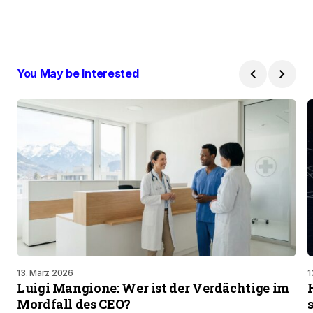
You May be Interested
13. März 2026
1
Luigi Mangione: Wer ist der Verdächtige im
Mordfall des CEO?