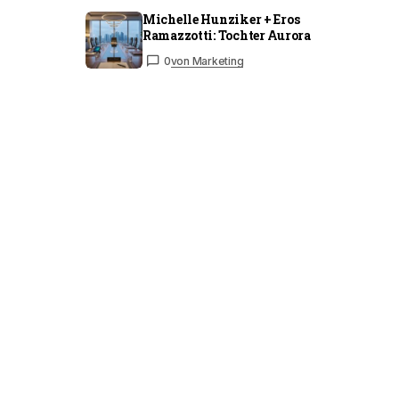
Michelle Hunziker + Eros
Ramazzotti: Tochter Aurora
0
von Marketing