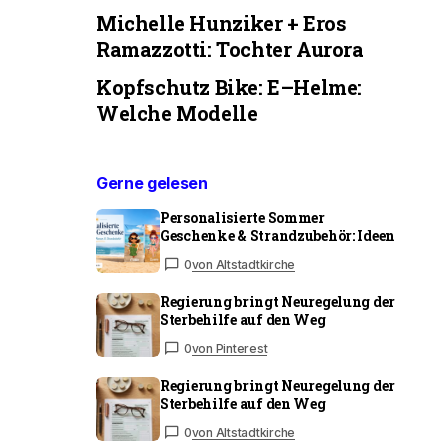
Michelle Hunziker + Eros
Ramazzotti: Tochter Aurora
Kopfschutz Bike: E–Helme:
Welche Modelle
Gerne gelesen
Personalisierte Sommer
Geschenke & Strandzubehör: Ideen
0
von Altstadtkirche
Regierung bringt Neuregelung der
Sterbehilfe auf den Weg
0
von Pinterest
Regierung bringt Neuregelung der
Sterbehilfe auf den Weg
0
von Altstadtkirche