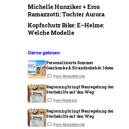
Michelle Hunziker + Eros
Ramazzotti: Tochter Aurora
Kopfschutz Bike: E–Helme:
Welche Modelle
Gerne gelesen
Personalisierte Sommer
Geschenke & Strandzubehör: Ideen
0
von Altstadtkirche
Regierung bringt Neuregelung der
Sterbehilfe auf den Weg
0
von Pinterest
Regierung bringt Neuregelung der
Sterbehilfe auf den Weg
0
von Altstadtkirche