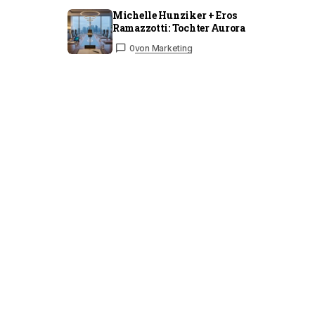
Michelle Hunziker + Eros
Ramazzotti: Tochter Aurora
0
von Marketing