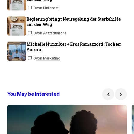
0
von Pinterest
Regierung bringt Neuregelung der Sterbehilfe
auf den Weg
0
von Altstadtkirche
Michelle Hunziker + Eros Ramazzotti: Tochter
Aurora
0
von Marketing
You May be Interested