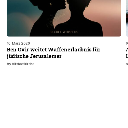
10. März 2026
1
Ben Gvir weitet Waffenerlaubnis für
jüdische Jerusalemer
by
Altstadtkirche
b