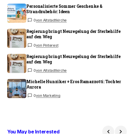
Personalisierte Sommer Geschenke &
Strandzubehör: Ideen
0
von Altstadtkirche
Regierung bringt Neuregelung der Sterbehilfe
auf den Weg
0
von Pinterest
Regierung bringt Neuregelung der Sterbehilfe
auf den Weg
0
von Altstadtkirche
Michelle Hunziker + Eros Ramazzotti: Tochter
Aurora
0
von Marketing
You May be Interested