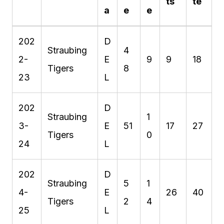
ts
te
a
e
e
202
D
Straubing
4
2-
E
9
9
18
Tigers
8
23
L
202
D
Straubing
1
3-
E
51
17
27
Tigers
0
24
L
202
D
Straubing
5
1
4-
E
26
40
Tigers
2
4
25
L