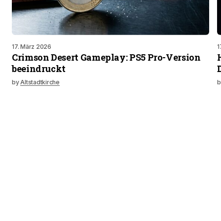
17. März 2026
1
Crimson Desert Gameplay: PS5 Pro-Version
beeindruckt
by
Altstadtkirche
b