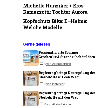
Michelle Hunziker + Eros
Ramazzotti: Tochter Aurora
Kopfschutz Bike: E–Helme:
Welche Modelle
Gerne gelesen
Personalisierte Sommer
Geschenke & Strandzubehör: Ideen
0
von Altstadtkirche
Regierung bringt Neuregelung der
Sterbehilfe auf den Weg
0
von Pinterest
Regierung bringt Neuregelung der
Sterbehilfe auf den Weg
0
von Altstadtkirche