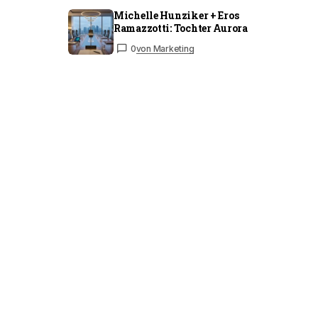
Michelle Hunziker + Eros
Ramazzotti: Tochter Aurora
0
von Marketing