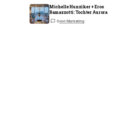
Michelle Hunziker + Eros
Ramazzotti: Tochter Aurora
0
von Marketing