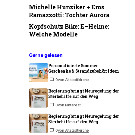
Michelle Hunziker + Eros
Ramazzotti: Tochter Aurora
Kopfschutz Bike: E–Helme:
Welche Modelle
Gerne gelesen
Personalisierte Sommer
Geschenke & Strandzubehör: Ideen
0
von Altstadtkirche
Regierung bringt Neuregelung der
Sterbehilfe auf den Weg
0
von Pinterest
Regierung bringt Neuregelung der
Sterbehilfe auf den Weg
0
von Altstadtkirche