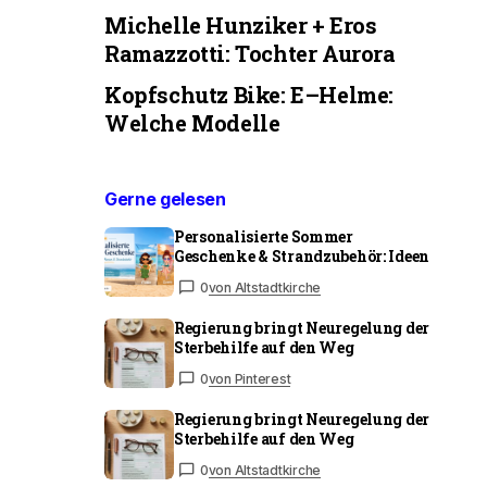
Michelle Hunziker + Eros
Ramazzotti: Tochter Aurora
Kopfschutz Bike: E–Helme:
Welche Modelle
Gerne gelesen
Personalisierte Sommer
Geschenke & Strandzubehör: Ideen
0
von Altstadtkirche
Regierung bringt Neuregelung der
Sterbehilfe auf den Weg
0
von Pinterest
Regierung bringt Neuregelung der
Sterbehilfe auf den Weg
0
von Altstadtkirche