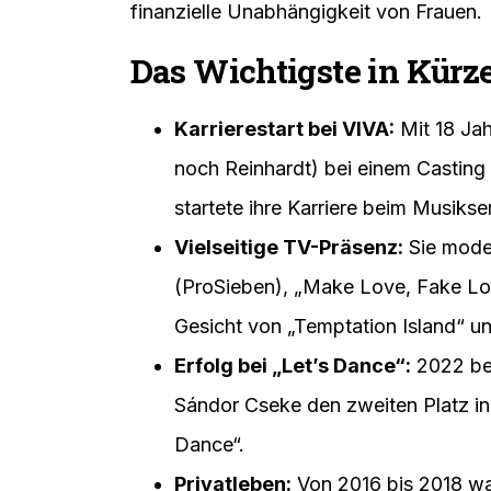
finanzielle Unabhängigkeit von Frauen.
Das Wichtigste in Kürz
Karrierestart bei VIVA:
Mit 18 Jah
noch Reinhardt) bei einem Castin
startete ihre Karriere beim Musiks
Vielseitige TV-Präsenz:
Sie moder
(ProSieben), „Make Love, Fake Lov
Gesicht von „Temptation Island“ u
Erfolg bei „Let’s Dance“:
2022 bel
Sándor Cseke den zweiten Platz in
Dance“.
Privatleben:
Von 2016 bis 2018 war