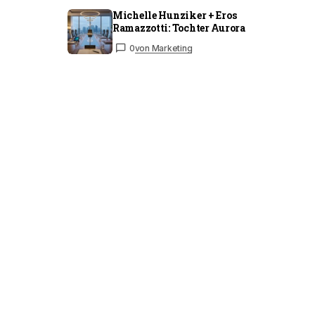
Michelle Hunziker + Eros
Ramazzotti: Tochter Aurora
0
von Marketing