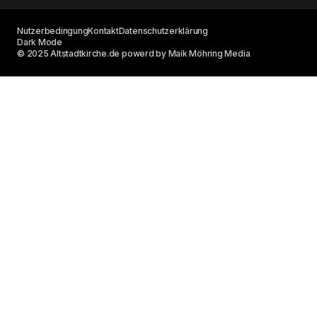
Nutzerbedingung
Kontakt
Datenschutzerklärung
Dark Mode
© 2025 Altstadtkirche.de powerd by Maik Möhring Media