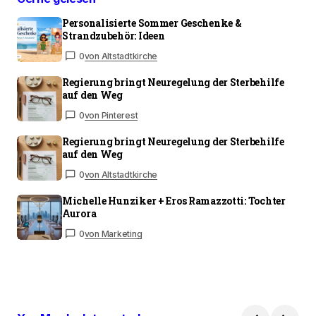
Personalisierte Sommer Geschenke &
Strandzubehör: Ideen
0
von Altstadtkirche
Regierung bringt Neuregelung der Sterbehilfe
auf den Weg
0
von Pinterest
Regierung bringt Neuregelung der Sterbehilfe
auf den Weg
0
von Altstadtkirche
Michelle Hunziker + Eros Ramazzotti: Tochter
Aurora
0
von Marketing