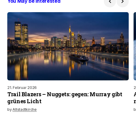
You May be Interested
21. Februar 2026
2
Trail Blazers – Nuggets: gegen: Murray gibt
grünes Licht
by
Altstadtkirche
b