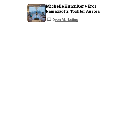
Michelle Hunziker + Eros
Ramazzotti: Tochter Aurora
0
von Marketing