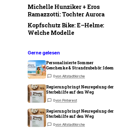
Michelle Hunziker + Eros
Ramazzotti: Tochter Aurora
Kopfschutz Bike: E–Helme:
Welche Modelle
Gerne gelesen
Personalisierte Sommer
Geschenke & Strandzubehör: Ideen
0
von Altstadtkirche
Regierung bringt Neuregelung der
Sterbehilfe auf den Weg
0
von Pinterest
Regierung bringt Neuregelung der
Sterbehilfe auf den Weg
0
von Altstadtkirche