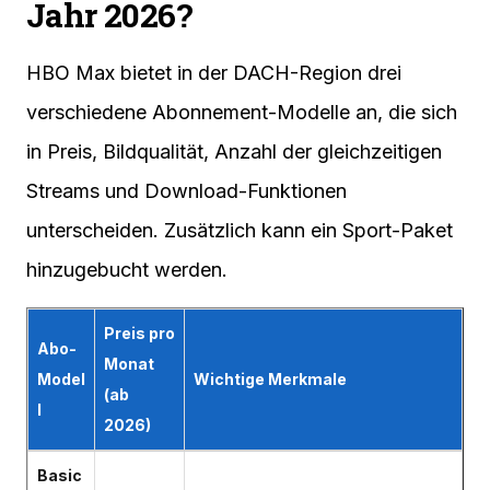
Jahr 2026?
HBO Max bietet in der DACH-Region drei
verschiedene Abonnement-Modelle an, die sich
in Preis, Bildqualität, Anzahl der gleichzeitigen
Streams und Download-Funktionen
unterscheiden. Zusätzlich kann ein Sport-Paket
hinzugebucht werden.
Preis pro
Abo-
Monat
Model
Wichtige Merkmale
(ab
l
2026)
Basic