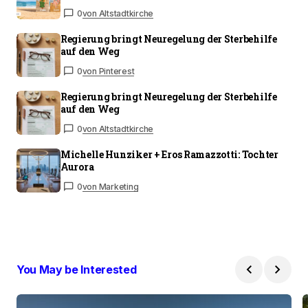
0
von Altstadtkirche
Regierung bringt Neuregelung der Sterbehilfe
auf den Weg
0
von Pinterest
Regierung bringt Neuregelung der Sterbehilfe
auf den Weg
0
von Altstadtkirche
Michelle Hunziker + Eros Ramazzotti: Tochter
Aurora
0
von Marketing
You May be Interested