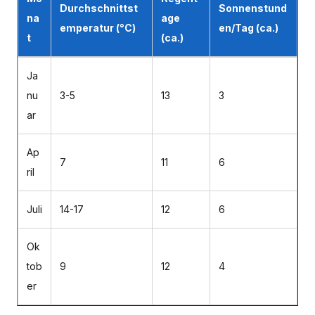
Durchschnittst
Sonnenstund
na
age
emperatur (°C)
en/Tag (ca.)
t
(ca.)
Ja
nu
3-5
13
3
ar
Ap
7
11
6
ril
Juli
14-17
12
6
Ok
tob
9
12
4
er