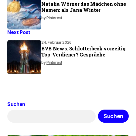
Natalia Wörner das Mädchen ohne
Namen: als Jana Winter
by
Pinterest
Next Post
24. Februar 2026
BVB News: Schlotterbeck vorzeitig
Top-Verdiener? Gespräche
by
Pinterest
Suchen
Suchen