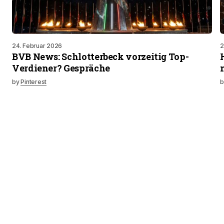
24. Februar 2026
2
BVB News: Schlotterbeck vorzeitig Top-
Verdiener? Gespräche
by
Pinterest
b