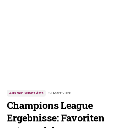
Aus der Schatzkiste
19. März 2026
Champions League
Ergebnisse: Favoriten