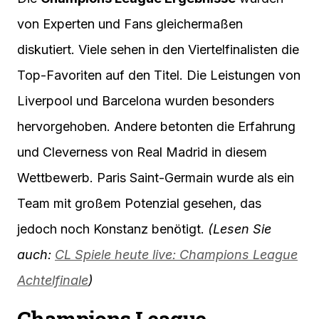
von Experten und Fans gleichermaßen
diskutiert. Viele sehen in den Viertelfinalisten die
Top-Favoriten auf den Titel. Die Leistungen von
Liverpool und Barcelona wurden besonders
hervorgehoben. Andere betonten die Erfahrung
und Cleverness von Real Madrid in diesem
Wettbewerb. Paris Saint-Germain wurde als ein
Team mit großem Potenzial gesehen, das
jedoch noch Konstanz benötigt.
(Lesen Sie
auch:
CL Spiele heute live: Champions League
Achtelfinale
)
Champions League