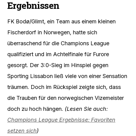
Ergebnissen
FK Bodø/Glimt, ein Team aus einem kleinen
Fischerdorf in Norwegen, hatte sich
überraschend für die Champions League
qualifiziert und im Achtelfinale für Furore
gesorgt. Der 3:0-Sieg im Hinspiel gegen
Sporting Lissabon ließ viele von einer Sensation
träumen. Doch im Rückspiel zeigte sich, dass
die Trauben für den norwegischen Vizemeister
doch zu hoch hängen.
(Lesen Sie auch:
Champions League Ergebnisse: Favoriten
setzen sich
)