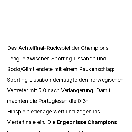
Das Achtelfinal-Rückspiel der Champions
League zwischen Sporting Lissabon und
Bodø/Glimt endete mit einem Paukenschlag:
Sporting Lissabon demütigte den norwegischen
Vertreter mit 5:0 nach Verlängerung. Damit
machten die Portugiesen die 0:3-
Hinspielniederlage wett und zogen ins
Viertelfinale ein. Die
Ergebnisse Champions