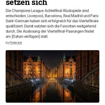
setzen sich
Die Champions League Achtelfinal-Rückspiele sind
entschieden. Liverpool, Barcelona, Real Madrid und Paris
Saint-Germain haben sich erfolgreich für das Viertelfinale
qualifiziert. Damit setzten sich die Favoriten weitgehend
durch. Die Auslosung der Viertelfinal-Paarungen findet
am [Datum einfügen] statt.
by
Pinterest