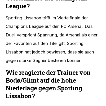
League?
Sporting Lissabon trifft im Viertelfinale der
Champions League auf den FC Arsenal. Das
Duell verspricht Spannung, da Arsenal als einer
der Favoriten auf den Titel gilt. Sporting
Lissabon hat jedoch bewiesen, dass sie auch
gegen starke Gegner bestehen können.
Wie reagierte der Trainer von
Bodø/Glimt auf die hohe
Niederlage gegen Sporting
Lissabon?