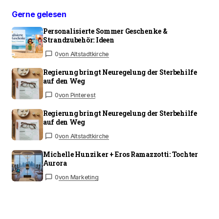
Gerne gelesen
Personalisierte Sommer Geschenke &
Strandzubehör: Ideen
0
von Altstadtkirche
Regierung bringt Neuregelung der Sterbehilfe
auf den Weg
0
von Pinterest
Regierung bringt Neuregelung der Sterbehilfe
auf den Weg
0
von Altstadtkirche
Michelle Hunziker + Eros Ramazzotti: Tochter
Aurora
0
von Marketing