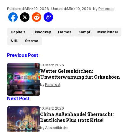
Published:
März 10, 2026
Updated:
März 10, 2026
by
Pinterest
Capitals
Eishockey
Flames
Kampf
McMichael
NHL
Strome
Previous Post
10. März 2026
Wetter Gelsenkirchen:
Unwetterwarnung für: Orkanböen
by
Pinterest
Next Post
10. März 2026
China Außenhandel überrascht:
Deutliches Plus trotz Krise!
by
Altstadtkirche