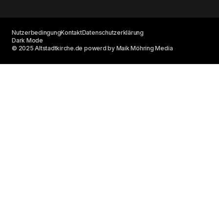
Nutzerbedingung
Kontakt
Datenschutzerklärung
Dark Mode
© 2025 Altstadtkirche.de powerd by Maik Möhring Media