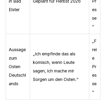
in Bad
Geplant für Herbst 2026
Pr
Elster
es
se
“
„F
Aussage
rei
„Ich empfinde das als
zum
e
komisch, wenn Leute
Osten
Pr
sagen, ich mache mir
Deutschl
es
Sorgen um den Osten.“
ands
se
“