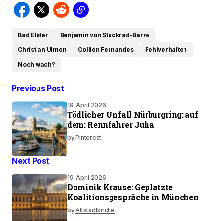
Bad Elster
Benjamin von Stuckrad-Barre
Christian Ulmen
Collien Fernandes
Fehlverhalten
Noch wach?
Previous Post
19. April 2026
Tödlicher Unfall Nürburgring: auf
dem: Rennfahrer Juha
by
Pinterest
Next Post
19. April 2026
Dominik Krause: Geplatzte
Koalitionsgespräche in München
by
Altstadtkirche