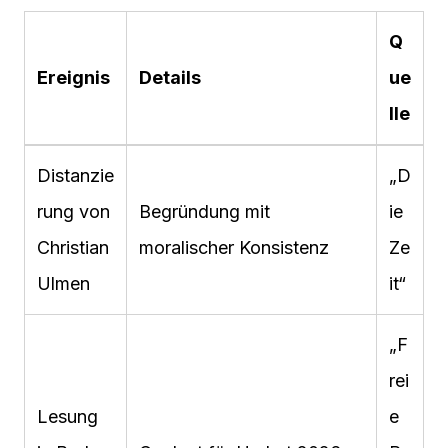
Q
Ereignis
Details
ue
lle
Distanzie
„D
rung von
Begründung mit
ie
Christian
moralischer Konsistenz
Ze
Ulmen
it“
„F
rei
Lesung
e