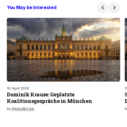
You May be Interested
19. April 2026
1
Dominik Krause: Geplatzte
Koalitionsgespräche in München
by
Altstadtkirche
b