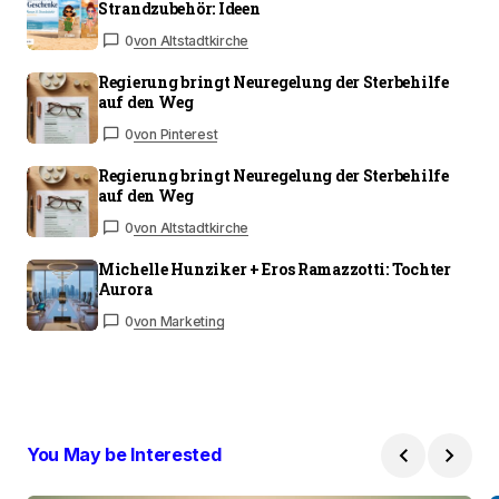
Strandzubehör: Ideen
0
von Altstadtkirche
Regierung bringt Neuregelung der Sterbehilfe
auf den Weg
0
von Pinterest
Regierung bringt Neuregelung der Sterbehilfe
auf den Weg
0
von Altstadtkirche
Michelle Hunziker + Eros Ramazzotti: Tochter
Aurora
0
von Marketing
You May be Interested