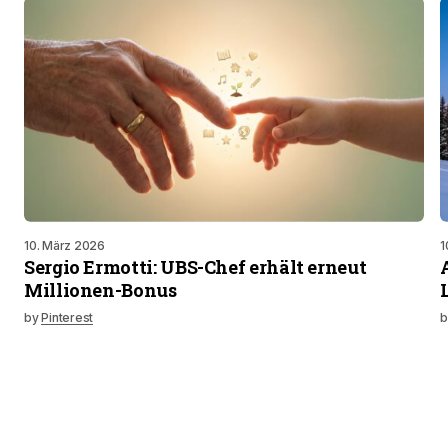
10. März 2026
1
Sergio Ermotti: UBS-Chef erhält erneut
Millionen-Bonus
by
Pinterest
b