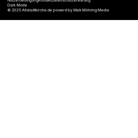
Nutzerbedingung
Kontakt
Datenschutzerklärung
Dark Mode
© 2025 Altstadtkirche.de powerd by Maik Möhring Media