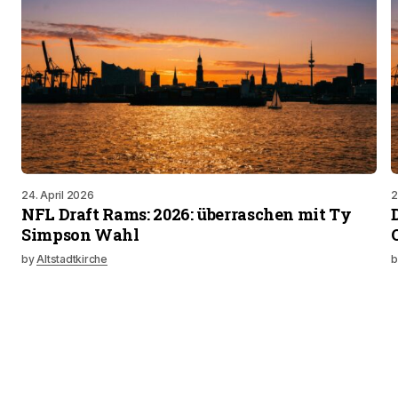
24. April 2026
2
NFL Draft Rams: 2026: überraschen mit Ty
Simpson Wahl
by
Altstadtkirche
b