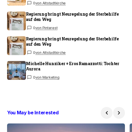
0
von Altstadtkirche
Regierung bringt Neuregelung der Sterbehilfe
auf den Weg
0
von Pinterest
Regierung bringt Neuregelung der Sterbehilfe
auf den Weg
0
von Altstadtkirche
Michelle Hunziker + Eros Ramazzotti: Tochter
Aurora
0
von Marketing
You May be Interested