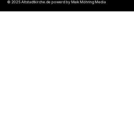
© 2025 Altstadtkirche.de powerd by Maik Möhring Media