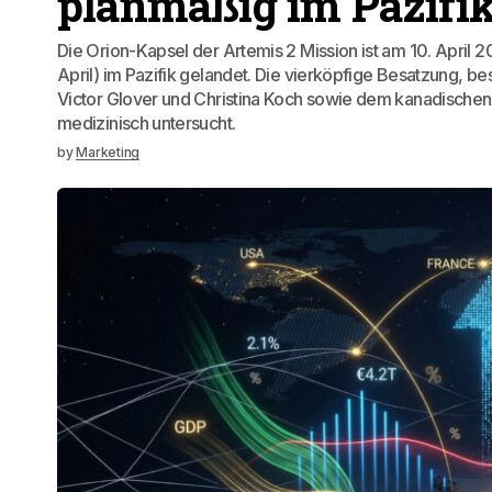
Aus der Schatzkiste
10. April 2026
Artemis 2 Live: Kapse
planmäßig im Pazifi
Die Orion-Kapsel der Artemis 2 Mission ist am 10. April
April) im Pazifik gelandet. Die vierköpfige Besatzung,
Victor Glover und Christina Koch sowie dem kanadische
medizinisch untersucht.
by
Marketing