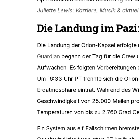
Die Artemis 2 Mission startete vor wen
ihrer Besatzung in die Nähe des Monde
am 7. April wieder in den Einflussbereic
vier Astronauten – Reid Wiseman (Komma
Missionsspezialisten Christina Koch u
Fluges zahlreiche Experimente durch un
April bereitete sich die Besatzung auf 
Juliette Lewis: Karriere, Musik & aktue
Die Landung im Pazif
Die Landung der Orion-Kapsel erfolgte 
Guardian
begann der Tag für die Crew 