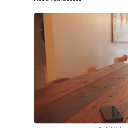
Die
Artemis 2 live
Mission der NASA ist
2026 erfolgte die planmäßige Wasserung
Küste Kaliforniens. Die vier Astronaut
medizinisch betreut.