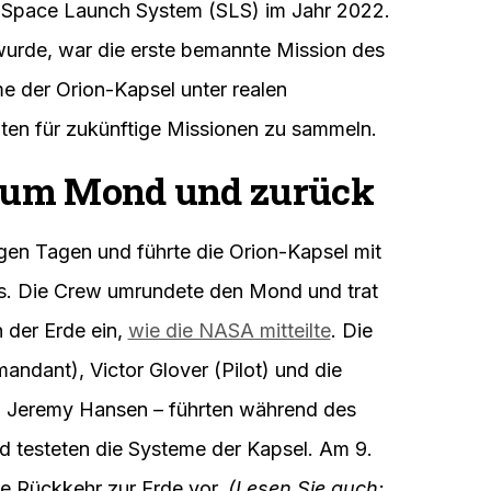
r Jahre an.
Die NASA
plant mit Artemis
ten Mann auf den Mond zu bringen, sondern
richten und die Ressourcen des Mondes zu
zukünftige bemannte Missionen zum Mars
ei "Let's Dance" 2026: Der…
)
amms, war ein unbemannter Testflug der
 Space Launch System (SLS) im Jahr 2022.
 wurde, war die erste bemannte Mission des
e der Orion-Kapsel unter realen
ten für zukünftige Missionen zu sammeln.
 zum Mond und zurück