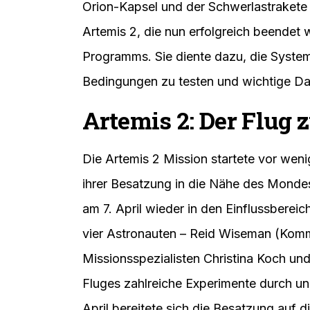
Apollo-Programm der 1960er und 1970e
nicht nur die erste Frau und den nächs
auch eine langfristige Mondbasis zu er
nutzen. Dies soll als Sprungbrett für 
dienen.
(Lesen Sie auch:
Joel Mattli b
Artemis 1, die erste Mission des Progr
Orion-Kapsel und der Schwerlastrakete
Artemis 2, die nun erfolgreich beendet
Programms. Sie diente dazu, die System
Bedingungen zu testen und wichtige Da
Artemis 2: Der Flug