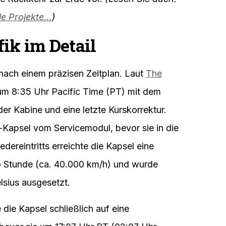
igen Tagen und führte die Orion-Kapsel mit
s. Die Crew umrundete den Mond und trat
h der Erde ein,
wie die NASA mitteilte
. Die
ndant), Victor Glover (Pilot) und die
nd Jeremy Hansen – führten während des
d testeten die Systeme der Kapsel. Am 9.
die Rückkehr zur Erde vor.
(Lesen Sie auch:
lle Projekte…
)
ik im Detail
nach einem präzisen Zeitplan. Laut
The
um 8:35 Uhr Pacific Time (PT) mit dem