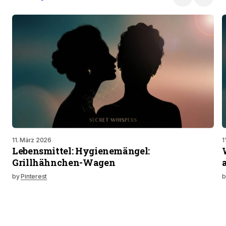
11. März 2026
1
Lebensmittel: Hygienemängel:
Grillhähnchen-Wagen
by
Pinterest
b