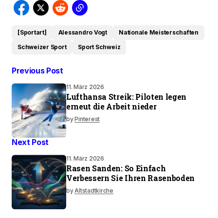
[Sportart]
Alessandro Vogt
Nationale Meisterschaften
Schweizer Sport
Sport Schweiz
Previous Post
11. März 2026
Lufthansa Streik: Piloten legen
erneut die Arbeit nieder
by
Pinterest
Next Post
11. März 2026
Rasen Sanden: So Einfach
Verbessern Sie Ihren Rasenboden
by
Altstadtkirche