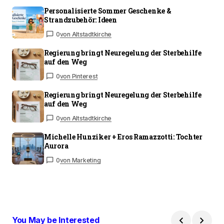
Personalisierte Sommer Geschenke &
Strandzubehör: Ideen
0
von Altstadtkirche
Regierung bringt Neuregelung der Sterbehilfe
auf den Weg
0
von Pinterest
Regierung bringt Neuregelung der Sterbehilfe
auf den Weg
0
von Altstadtkirche
Michelle Hunziker + Eros Ramazzotti: Tochter
Aurora
0
von Marketing
You May be Interested