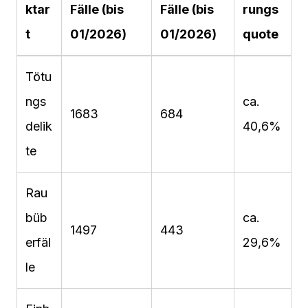
ktar
Fälle (bis
Fälle (bis
rungs
t
01/2026)
01/2026)
quote
Tötu
ngs
ca.
1683
684
delik
40,6%
te
Rau
büb
ca.
1497
443
erfäl
29,6%
le