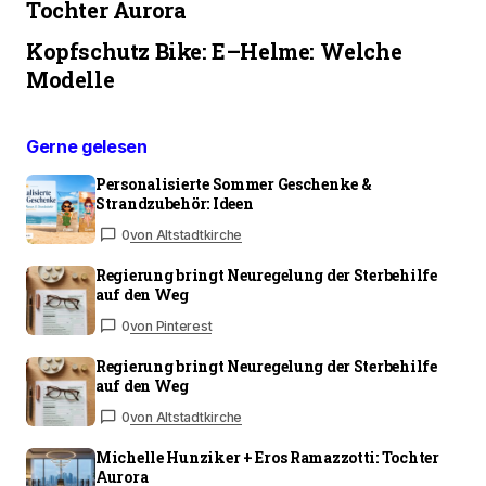
Tochter Aurora
Kopfschutz Bike: E–Helme: Welche
Modelle
Gerne gelesen
Personalisierte Sommer Geschenke &
Strandzubehör: Ideen
0
von Altstadtkirche
Regierung bringt Neuregelung der Sterbehilfe
auf den Weg
0
von Pinterest
Regierung bringt Neuregelung der Sterbehilfe
auf den Weg
0
von Altstadtkirche
Michelle Hunziker + Eros Ramazzotti: Tochter
Aurora