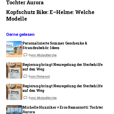
Tochter Aurora
Kopfschutz Bike: E–Helme: Welche
Modelle
Gerne gelesen
Personalisierte Sommer Geschenke &
Strandzubehör: Ideen
0
von Altstadtkirche
Regierung bringt Neuregelung der Sterbehilfe
auf den Weg
0
von Pinterest
Regierung bringt Neuregelung der Sterbehilfe
auf den Weg
0
von Altstadtkirche
Michelle Hunziker + Eros Ramazzotti: Tochter
Aurora