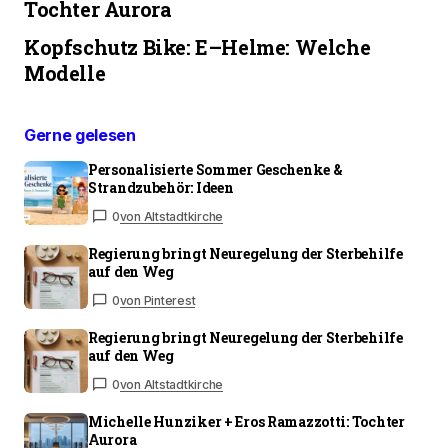
Tochter Aurora
Kopfschutz Bike: E–Helme: Welche
Modelle
Gerne gelesen
Personalisierte Sommer Geschenke &
Strandzubehör: Ideen
0
von Altstadtkirche
Regierung bringt Neuregelung der Sterbehilfe
auf den Weg
0
von Pinterest
Regierung bringt Neuregelung der Sterbehilfe
auf den Weg
0
von Altstadtkirche
Michelle Hunziker + Eros Ramazzotti: Tochter
Aurora