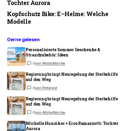
Tochter Aurora
Kopfschutz Bike: E–Helme: Welche
Modelle
Gerne gelesen
Personalisierte Sommer Geschenke &
Strandzubehör: Ideen
0
von Altstadtkirche
Regierung bringt Neuregelung der Sterbehilfe
auf den Weg
0
von Pinterest
Regierung bringt Neuregelung der Sterbehilfe
auf den Weg
0
von Altstadtkirche
Michelle Hunziker + Eros Ramazzotti: Tochter
Aurora