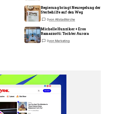
Regierung bringt Neuregelung der
Sterbehilfe auf den Weg
0
von Altstadtkirche
Michelle Hunziker + Eros
Ramazzotti: Tochter Aurora
0
von Marketing