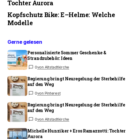
Tochter Aurora
Kopfschutz Bike: E–Helme: Welche
Modelle
Gerne gelesen
Personalisierte Sommer Geschenke &
Strandzubehör: Ideen
0
von Altstadtkirche
Regierung bringt Neuregelung der Sterbehilfe
auf den Weg
0
von Pinterest
Regierung bringt Neuregelung der Sterbehilfe
auf den Weg
0
von Altstadtkirche
Michelle Hunziker + Eros Ramazzotti: Tochter
Aurora