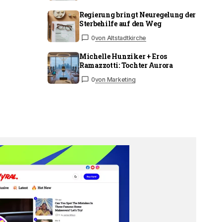
Regierung bringt Neuregelung der
Sterbehilfe auf den Weg
0
von Altstadtkirche
Michelle Hunziker + Eros
Ramazzotti: Tochter Aurora
0
von Marketing