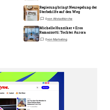
Regierung bringt Neuregelung der
Sterbehilfe auf den Weg
0
von Altstadtkirche
Michelle Hunziker + Eros
Ramazzotti: Tochter Aurora
0
von Marketing