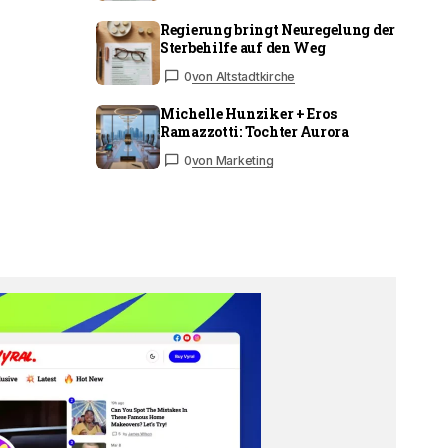
Regierung bringt Neuregelung der
Sterbehilfe auf den Weg
0
von Altstadtkirche
Michelle Hunziker + Eros
Ramazzotti: Tochter Aurora
0
von Marketing