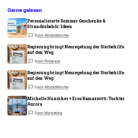
Gerne gelesen
Personalisierte Sommer Geschenke &
Strandzubehör: Ideen
0
von Altstadtkirche
Regierung bringt Neuregelung der Sterbehilfe
auf den Weg
0
von Pinterest
Regierung bringt Neuregelung der Sterbehilfe
auf den Weg
0
von Altstadtkirche
Michelle Hunziker + Eros Ramazzotti: Tochter
Aurora
0
von Marketing