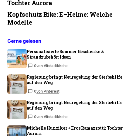
Tochter Aurora
Kopfschutz Bike: E–Helme: Welche
Modelle
Gerne gelesen
Personalisierte Sommer Geschenke &
Strandzubehör: Ideen
0
von Altstadtkirche
Regierung bringt Neuregelung der Sterbehilfe
auf den Weg
0
von Pinterest
Regierung bringt Neuregelung der Sterbehilfe
auf den Weg
0
von Altstadtkirche
Michelle Hunziker + Eros Ramazzotti: Tochter
Aurora