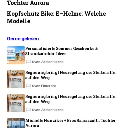
Tochter Aurora
Kopfschutz Bike: E–Helme: Welche
Modelle
Gerne gelesen
Personalisierte Sommer Geschenke &
Strandzubehör: Ideen
0
von Altstadtkirche
Regierung bringt Neuregelung der Sterbehilfe
auf den Weg
0
von Pinterest
Regierung bringt Neuregelung der Sterbehilfe
auf den Weg
0
von Altstadtkirche
Michelle Hunziker + Eros Ramazzotti: Tochter
Aurora