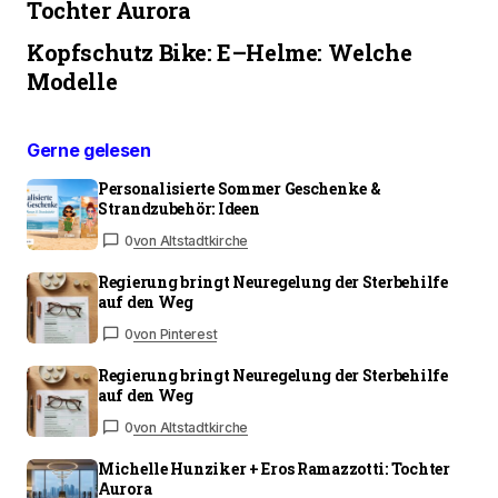
Tochter Aurora
Kopfschutz Bike: E–Helme: Welche
Modelle
Gerne gelesen
Personalisierte Sommer Geschenke &
Strandzubehör: Ideen
0
von Altstadtkirche
Regierung bringt Neuregelung der Sterbehilfe
auf den Weg
0
von Pinterest
Regierung bringt Neuregelung der Sterbehilfe
auf den Weg
0
von Altstadtkirche
Michelle Hunziker + Eros Ramazzotti: Tochter
Aurora