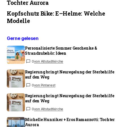
Tochter Aurora
Kopfschutz Bike: E–Helme: Welche
Modelle
Gerne gelesen
Personalisierte Sommer Geschenke &
Strandzubehör: Ideen
0
von Altstadtkirche
Regierung bringt Neuregelung der Sterbehilfe
auf den Weg
0
von Pinterest
Regierung bringt Neuregelung der Sterbehilfe
auf den Weg
0
von Altstadtkirche
Michelle Hunziker + Eros Ramazzotti: Tochter
Aurora