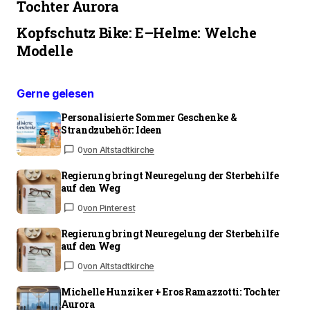
Tochter Aurora
Kopfschutz Bike: E–Helme: Welche
Modelle
Gerne gelesen
Personalisierte Sommer Geschenke &
Strandzubehör: Ideen
0
von Altstadtkirche
Regierung bringt Neuregelung der Sterbehilfe
auf den Weg
0
von Pinterest
Regierung bringt Neuregelung der Sterbehilfe
auf den Weg
0
von Altstadtkirche
Michelle Hunziker + Eros Ramazzotti: Tochter
Aurora