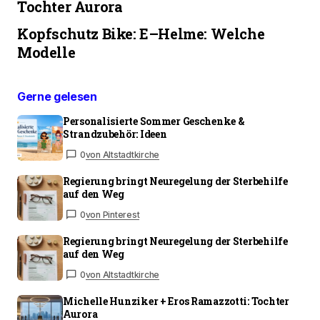
Tochter Aurora
Kopfschutz Bike: E–Helme: Welche
Modelle
Gerne gelesen
Personalisierte Sommer Geschenke &
Strandzubehör: Ideen
0
von Altstadtkirche
Regierung bringt Neuregelung der Sterbehilfe
auf den Weg
0
von Pinterest
Regierung bringt Neuregelung der Sterbehilfe
auf den Weg
0
von Altstadtkirche
Michelle Hunziker + Eros Ramazzotti: Tochter
Aurora