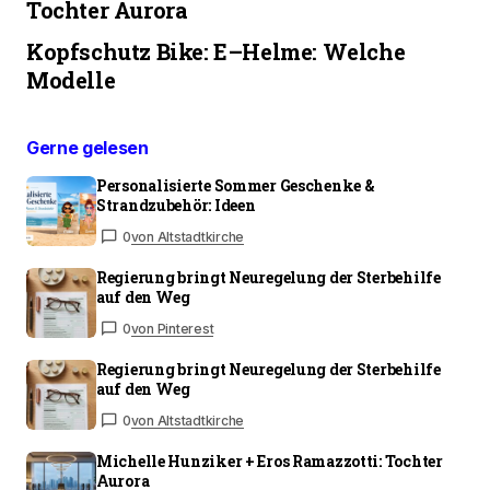
Tochter Aurora
Kopfschutz Bike: E–Helme: Welche
Modelle
Gerne gelesen
Personalisierte Sommer Geschenke &
Strandzubehör: Ideen
0
von Altstadtkirche
Regierung bringt Neuregelung der Sterbehilfe
auf den Weg
0
von Pinterest
Regierung bringt Neuregelung der Sterbehilfe
auf den Weg
0
von Altstadtkirche
Michelle Hunziker + Eros Ramazzotti: Tochter
Aurora